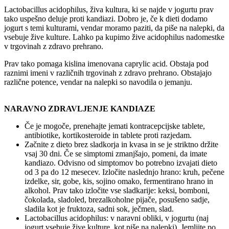
Lactobacillus acidophilus, živa kultura, ki se najde v jogurtu prav
tako uspešno deluje proti kandiazi. Dobro je, če k dieti dodamo
jogurt s temi kulturami, vendar moramo paziti, da piše na nalepki, da
vsebuje žive kulture. Lahko pa kupimo žive acidophilus nadomestke
v trgovinah z zdravo prehrano.
Prav tako pomaga kislina imenovana caprylic acid. Obstaja pod
raznimi imeni v različnih trgovinah z zdravo prehrano. Obstajajo
različne potence, vendar na nalepki so navodila o jemanju.
NARAVNO ZDRAVLJENJE KANDIAZE
Če je mogoče, prenehajte jemati kontracepcijske tablete,
antibiotike, kortikosteroide in tablete proti razjedam.
Začnite z dieto brez sladkorja in kvasa in se je striktno držite
vsaj 30 dni. Če se simptomi zmanjšajo, pomeni, da imate
kandiazo. Odvisno od simptomov bo potrebno izvajati dieto
od 3 pa do 12 mesecev. Izločite naslednjo hrano: kruh, pečene
izdelke, sir, gobe, kis, sojino omako, fermentirano hrano in
alkohol. Prav tako izločite vse sladkarije: keksi, bomboni,
čokolada, sladoled, brezalkoholne pijače, posušeno sadje,
sladila kot je fruktoza, sadni sok, ječmen, slad.
Lactobacillus acidophilus: v naravni obliki, v jogurtu (naj
jogurt vsebuje žive kulture, kot piše na nalepki). Jemljite po