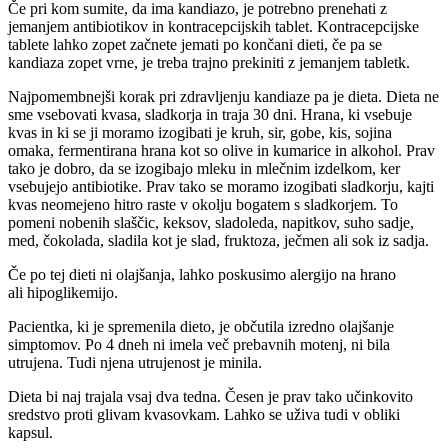
Če pri kom sumite, da ima kandiazo, je potrebno prenehati z
jemanjem antibiotikov in kontracepcijskih tablet. Kontracepcijske
tablete lahko zopet začnete jemati po končani dieti, če pa se
kandiaza zopet vrne, je treba trajno prekiniti z jemanjem tabletk.
Najpomembnejši korak pri zdravljenju kandiaze pa je dieta. Dieta ne
sme vsebovati kvasa, sladkorja in traja 30 dni. Hrana, ki vsebuje
kvas in ki se ji moramo izogibati je kruh, sir, gobe, kis, sojina
omaka, fermentirana hrana kot so olive in kumarice in alkohol. Prav
tako je dobro, da se izogibajo mleku in mlečnim izdelkom, ker
vsebujejo antibiotike. Prav tako se moramo izogibati sladkorju, kajti
kvas neomejeno hitro raste v okolju bogatem s sladkorjem. To
pomeni nobenih slaščic, keksov, sladoleda, napitkov, suho sadje,
med, čokolada, sladila kot je slad, fruktoza, ječmen ali sok iz sadja.
Če po tej dieti ni olajšanja, lahko poskusimo alergijo na hrano
ali hipoglikemijo.
Pacientka, ki je spremenila dieto, je občutila izredno olajšanje
simptomov. Po 4 dneh ni imela več prebavnih motenj, ni bila
utrujena. Tudi njena utrujenost je minila.
Dieta bi naj trajala vsaj dva tedna. Česen je prav tako učinkovito
sredstvo proti glivam kvasovkam. Lahko se uživa tudi v obliki
kapsul.