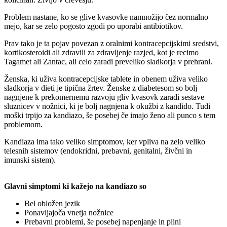
Problem nastane, ko se glive kvasovke namnožijo čez normalno
mejo, kar se zelo pogosto zgodi po uporabi antibiotikov.
Prav tako je ta pojav povezan z oralnimi kontracepcijskimi sredstvi,
kortikosteroidi ali zdravili za zdravljenje razjed, kot je recimo
Tagamet ali Zantac, ali celo zaradi preveliko sladkorja v prehrani.
Ženska, ki uživa kontracepcijske tablete in obenem uživa veliko
sladkorja v dieti je tipična žrtev. Ženske z diabetesom so bolj
nagnjene k prekomernemu razvoju gliv kvasovk zaradi sestave
sluznicev v nožnici, ki je bolj nagnjena k okužbi z kandido. Tudi
moški trpijo za kandiazo, še posebej če imajo ženo ali punco s tem
problemom.
Kandiaza ima tako veliko simptomov, ker vpliva na zelo veliko
telesnih sistemov (endokridni, prebavni, genitalni, živčni in
imunski sistem).
Glavni simptomi ki kažejo na kandiazo so
Bel obložen jezik
Ponavljajoča vnetja nožnice
Prebavni problemi, še posebej napenjanje in plini