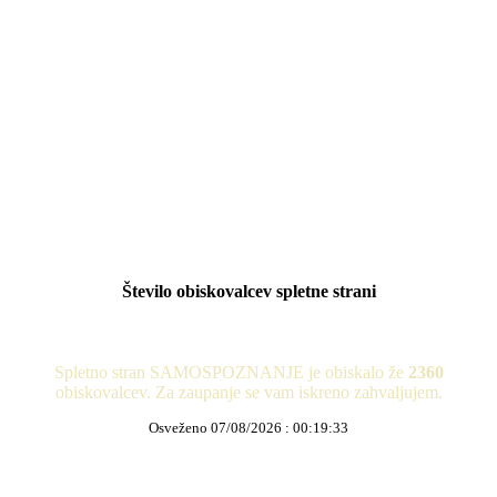
Število obiskovalcev spletne strani
Spletno stran SAMOSPOZNANJE je obiskalo že
2360
obiskovalcev. Za zaupanje se vam iskreno zahvaljujem.
Osveženo 07/08/2026 : 00:19:33