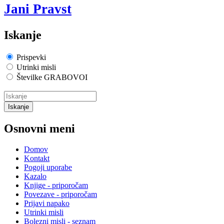
Jani Pravst
Iskanje
Prispevki
Utrinki misli
Številke GRABOVOI
Osnovni meni
Domov
Kontakt
Pogoji uporabe
Kazalo
Knjige - priporočam
Povezave - priporočam
Prijavi napako
Utrinki misli
Bolezni misli - seznam