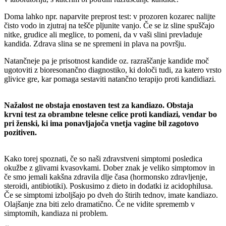
Doma lahko npr. naparvite preprost test: v prozoren kozarec nalijte
čisto vodo in zjutraj na tešče pljunite vanjo. Če se iz sline spuščajo
nitke, grudice ali meglice, to pomeni, da v vaši slini prevladuje
kandida. Zdrava slina se ne spremeni in plava na površju.
Natančneje pa je prisotnost kandide oz. razraščanje kandide moč
ugotoviti z bioresonančno diagnostiko, ki določi tudi, za katero vrsto
glivice gre, kar pomaga sestaviti natančno terapijo proti kandidiazi.
Nažalost ne obstaja enostaven test za kandiazo. Obstaja
krvni test za obrambne telesne celice proti kandiazi, vendar bo
pri ženski, ki ima ponavljajoča vnetja vagine bil zagotovo
pozitiven.
Kako torej spoznati, če so naši zdravstveni simptomi posledica
okužbe z glivami kvasovkami. Dober znak je veliko simptomov in
če smo jemali kakšna zdravila dlje časa (hormonsko zdravljenje,
steroidi, antibiotiki). Poskusimo z dieto in dodatki iz acidophilusa.
Če se simptomi izboljšajo po dveh do štirih tednov, imate kandiazo.
Olajšanje zna biti zelo dramatično. Če ne vidite sprememb v
simptomih, kandiaza ni problem.