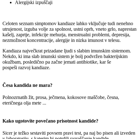
Alergijski izpuščaji
Celoten seznam simptomov kandiaze lahko vključuje tudi nenehno
utrujenost, izguba volje za spolnost, ustni oprh, vneto grlo, naprestan
kašelj, zaprtje, infekcije mehurja, menstrualni problemi, depresija,
nezmožnost koncentracije, alergije in nizka imunost v telesu.
Kandiaza največkrat prizadane ljudi s slabim imunskim sistemom.
Nekdo, ki ima slab imunski sistem je bolj podvržen bakterijskim
okužbam, posledično pa začne jemati antibiotike, kar še
pospeši razvoj kandiaze.
Česa kandida ne mara?
Polnozrnatih žit, prosa, ječmena, kokosove maščobe, česna,
eteričnega olja mete ...
Kako ugotovite povečano prisotnost kandide?
Sicer je težko sestaviti povsem pravi test, pa naj bo pisen ali izveden
v laboratoriju, s katerim bi potrdili razraščanje kandide.