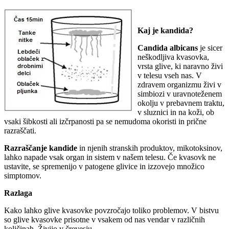
Kaj je kandida?
Candida albicans
je sicer
neškodljiva kvasovka,
vrsta glive, ki naravno živi
v telesu vseh nas. V
zdravem organizmu živi v
simbiozi v uravnoteženem
okolju v prebavnem traktu,
v sluznici in na koži, ob
vsaki šibkosti ali izčrpanosti pa se nemudoma okoristi in prične
razraščati.
Razraščanje kandide
in njenih stranskih produktov, mikotoksinov,
lahko napade vsak organ in sistem v našem telesu. Če kvasovk ne
ustavite, se spremenijo v patogene glivice in izzovejo množico
simptomov.
Razlaga
Kako lahko glive kvasovke povzročajo toliko problemov. V bistvu
so glive kvasovke prisotne v vsakem od nas vendar v različnih
količinah. Živijo v črevesju.