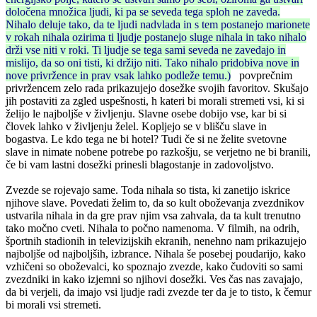
določena množica ljudi, ki pa se seveda tega sploh ne zaveda.
Nihalo deluje tako, da te ljudi nadvlada in s tem postanejo marionete
v rokah nihala ozirima ti ljudje postanejo sluge nihala in tako nihalo
drži vse niti v roki. Ti ljudje se tega sami seveda ne zavedajo in
mislijo, da so oni tisti, ki držijo niti. Tako nihalo pridobiva nove in
nove privržence in prav vsak lahko podleže temu.)
povprečnim
privržencem zelo rada prikazujejo dosežke svojih favoritov. Skušajo
jih postaviti za zgled uspešnosti, h kateri bi morali stremeti vsi, ki si
želijo le najboljše v življenju. Slavne osebe dobijo vse, kar bi si
človek lahko v življenju želel. Kopljejo se v blišču slave in
bogastva. Le kdo tega ne bi hotel? Tudi če si ne želite svetovne
slave in nimate nobene potrebe po razkošju, se verjetno ne bi branili,
če bi vam lastni dosežki prinesli blagostanje in zadovoljstvo.
Zvezde se rojevajo same. Toda nihala so tista, ki zanetijo iskrice
njihove slave. Povedati želim to, da so kult oboževanja zvezdnikov
ustvarila nihala in da gre prav njim vsa zahvala, da ta kult trenutno
tako močno cveti. Nihala to počno namenoma. V filmih, na odrih,
športnih stadionih in televizijskih ekranih, nenehno nam prikazujejo
najboljše od najboljših, izbrance. Nihala še posebej poudarijo, kako
vzhičeni so oboževalci, ko spoznajo zvezde, kako čudoviti so sami
zvezdniki in kako izjemni so njihovi dosežki. Ves čas nas zavajajo,
da bi verjeli, da imajo vsi ljudje radi zvezde ter da je to tisto, k čemur
bi morali vsi stremeti.