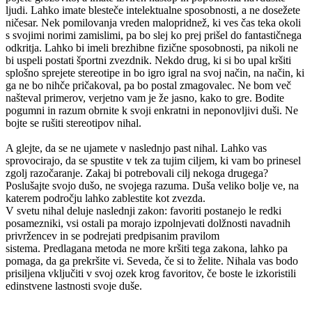
ljudi. Lahko imate blesteče intelektualne sposobnosti, a ne dosežete
ničesar. Nek pomilovanja vreden malopridnež, ki ves čas teka okoli
s svojimi norimi zamislimi, pa bo slej ko prej prišel do fantastičnega
odkritja. Lahko bi imeli brezhibne fizične sposobnosti, pa nikoli ne
bi uspeli postati športni zvezdnik. Nekdo drug, ki si bo upal kršiti
splošno sprejete stereotipe in bo igro igral na svoj način, na način, ki
ga ne bo nihče pričakoval, pa bo postal zmagovalec. Ne bom več
našteval primerov, verjetno vam je že jasno, kako to gre. Bodite
pogumni in razum obrnite k svoji enkratni in neponovljivi duši. Ne
bojte se rušiti stereotipov nihal.
A glejte, da se ne ujamete v naslednjo past nihal. Lahko vas
sprovocirajo, da se spustite v tek za tujim ciljem, ki vam bo prinesel
zgolj razočaranje. Zakaj bi potrebovali cilj nekoga drugega?
Poslušajte svojo dušo, ne svojega razuma. Duša veliko bolje ve, na
katerem področju lahko zablestite kot zvezda.
V svetu nihal deluje naslednji zakon: favoriti postanejo le redki
posamezniki, vsi ostali pa morajo izpolnjevati dolžnosti navadnih
privržencev in se podrejati predpisanim pravilom
sistema. Predlagana metoda ne more kršiti tega zakona, lahko pa
pomaga, da ga prekršite vi. Seveda, če si to želite. Nihala vas bodo
prisiljena vključiti v svoj ozek krog favoritov, če boste le izkoristili
edinstvene lastnosti svoje duše.