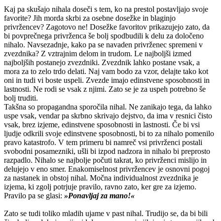
Kaj pa skušajo nihala doseči s tem, ko na prestol postavljajo svoje
favorite? Jih morda skrbi za osebne dosežke in blaginjo
privržencev? Zagotovo ne! Dosežke favoritov prikazujejo zato, da
bi povprečnega privrženca še bolj spodbudili k delu za določeno
nihalo. Navsezadnje, kako pa se navaden privrženec spremeni v
zvezdnika? Z vztrajnim delom in trudom. Le najboljši izmed
najboljših postanejo zvezdniki. Zvezdnik lahko postane vsak, a
mora za to zelo trdo delati. Naj vam bodo za vzor, delajte tako kot
oni in tudi vi boste uspeli. Zvezde imajo edinstvene sposobnosti in
lastnosti. Ne rodi se vsak z njimi. Zato se je za uspeh potrebno še
bolj truditi.
Takšna so propagandna sporočila nihal. Ne zanikajo tega, da lahko
uspe vsak, vendar pa skrbno skrivajo dejstvo, da ima v resnici čisto
vsak, brez izjeme, edinstvene sposobnosti in lastnosti. Če bi vsi
ljudje odkrili svoje edinstvene sposobnosti, bi to za nihalo pomenilo
pravo katastrofo. V tem primeru bi namreč vsi privrženci postali
svobodni posamezniki, ušli bi izpod nadzora in nihalo bi preprosto
razpadlo. Nihalo se najbolje počuti takrat, ko privrženci mislijo in
delujejo v eno smer. Enakomiselnost privržencev je osnovni pogoj
za nastanek in obstoj nihal. Močna individualnost zvezdnika je
izjema, ki zgolj potrjuje pravilo, ravno zato, ker gre za izjemo.
Pravilo pa se glasi:
»Ponavljaj za mano!«
Zato se tudi toliko mladih ujame v past nihal. Trudijo se, da bi bili