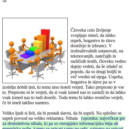
Človeku celo življenje
vcepljajo misel, da lahko
uspeh, bogastvo in slavo
dosežejo le izbranci. V
izobraževalnih ustanovah, na
tekmovanjih, natečajih in
različnih testih, človeku vedno
dajejo vedeti, da še zdaleč ni
popoln, da so drugi boljši in
več vredni od njega. Uspeha,
bogastva in slave pa so v
izobilju dobili tisti, ki temu niso hoteli verjeti. Tako preprosto je vse
to. Preprosto ni le verjeti, da si vsak izmed nas to zasluži in da lahko
vsak izmed nas to tudi doseže. Toda temu bi lahko resnično verjeli,
če bi imeli takšno namero.
Veliko ljudi si želi, da bi postali slavni, da bi uspeli. Na splošno se
uspeh povsod na veliko reklamira. Nihala
(opomba: največkrat gre
za destruktivna nihala, ki pa so energijsko informacijska bitja ali
energijsko polje, katero se ustvari samo po sebi, oziroma ga ustvari