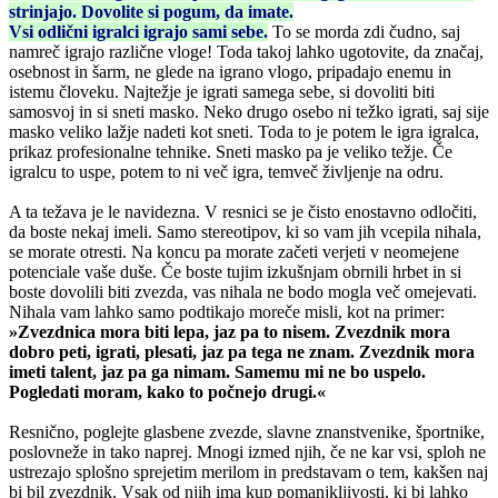
strinjajo. Dovolite si pogum, da imate.
Vsi odlični igralci igrajo sami sebe.
To se morda zdi čudno, saj
namreč igrajo različne vloge! Toda takoj lahko ugotovite, da značaj,
osebnost in šarm, ne glede na igrano vlogo, pripadajo enemu in
istemu človeku. Najtežje je igrati samega sebe, si dovoliti biti
samosvoj in si sneti masko. Neko drugo osebo ni težko igrati, saj sije
masko veliko lažje nadeti kot sneti. Toda to je potem le igra igralca,
prikaz profesionalne tehnike. Sneti masko pa je veliko težje. Če
igralcu to uspe, potem to ni več igra, temveč življenje na odru.
A ta težava je le navidezna. V resnici se je čisto enostavno odločiti,
da boste nekaj imeli. Samo stereotipov, ki so vam jih vcepila nihala,
se morate otresti. Na koncu pa morate začeti verjeti v neomejene
potenciale vaše duše. Če boste tujim izkušnjam obrnili hrbet in si
boste dovolili biti zvezda, vas nihala ne bodo mogla več omejevati.
Nihala vam lahko samo podtikajo moreče misli, kot na primer:
»Zvezdnica mora biti lepa, jaz pa to nisem. Zvezdnik mora
dobro peti, igrati, plesati, jaz pa tega ne znam. Zvezdnik mora
imeti talent, jaz pa ga nimam. Samemu mi ne bo uspelo.
Pogledati moram, kako to počnejo drugi.«
Resnično, poglejte glasbene zvezde, slavne znanstvenike, športnike,
poslovneže in tako naprej. Mnogi izmed njih, če ne kar vsi, sploh ne
ustrezajo splošno sprejetim merilom in predstavam o tem, kakšen naj
bi bil zvezdnik. Vsak od njih ima kup pomanjkljivosti, ki bi lahko