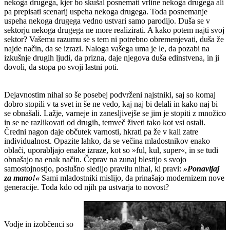
nekoga drugega, kjer bo skušal posnemati vrline nekoga drugega ali
pa prepisati scenarij uspeha nekoga drugega. Toda posnemanje
uspeha nekoga drugega vedno ustvari samo parodijo. Duša se v
sektorju nekoga drugega ne more realizirati. A kako potem najti svoj
sektor? Vašemu razumu se s tem ni potrebno obremenjevati, duša že
najde način, da se izrazi. Naloga vašega uma je le, da pozabi na
izkušnje drugih ljudi, da prizna, daje njegova duša edinstvena, in ji
dovoli, da stopa po svoji lastni poti.
Dejavnostim nihal so še posebej podvrženi najstniki, saj so komaj
dobro stopili v ta svet in še ne vedo, kaj naj bi delali in kako naj bi
se obnašali. Lažje, varneje in zanesljivejše se jim je stopiti z množico
in se ne razlikovati od drugih, temveč živeti tako kot vsi ostali.
Čredni nagon daje občutek varnosti, hkrati pa že v kali zatre
individualnost. Opazite lahko, da se večina mladostnikov enako
oblači, uporabljajo enake izraze, kot so »ful, kul, super«, in se tudi
obnašajo na enak način. Čeprav na zunaj blestijo s svojo
samostojnostjo, poslušno sledijo pravilu nihal, ki pravi:
»Ponavljaj
za mano!«
Sami mladostniki mislijo, da prinašajo modernizem nove
generacije. Toda kdo od njih pa ustvarja to novost?
Vodje in izobčenci so