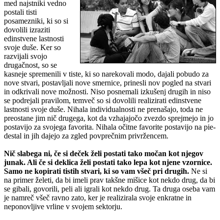
med najstniki vedno
postali tisti
posamezniki, ki so si
dovolili izraziti
edinstvene lastnosti
svoje duše. Ker so
razvijali svojo
drugačnost, so se
kasneje spremenili v tiste, ki so narekovali modo, dajali pobudo za
nove stvari, postavljali nove smernice, prinesli nov pogled na stvari
in odkrivali nove možnosti. Niso posnemali izkušenj drugih in niso
se podrejali pravilom, temveč so si dovolili realizirati edinstvene
lastnosti svoje duše. Nihala individualnosti ne prenašajo, toda ne
preostane jim nič drugega, kot da vzhajajočo zvezdo sprejmejo in jo
postavijo za svojega favorita. Nihala očitne favorite postavijo na pie-
destal in jih dajejo za zgled povprečnim privržencem.
Nič slabega ni, če si deček želi postati tako močan kot njegov
junak. Ali če si deklica želi postati tako lepa kot njene vzornice.
Samo ne kopirati tistih stvari, ki so vam všeč pri drugih.
Ne si
na primer želeti, da bi imeli prav takšne mišice kot nekdo drug, da bi
se gibali, govorili, peli ali igrali kot nekdo drug. Ta druga oseba vam
je namreč všeč ravno zato, ker je realizirala svoje enkratne in
neponovljive vrline v svojem sektorju.