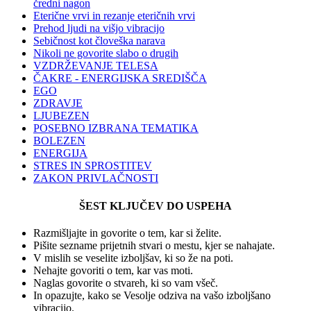
čredni nagon
Eterične vrvi in rezanje eteričnih vrvi
Prehod ljudi na višjo vibracijo
Sebičnost kot človeška narava
Nikoli ne govorite slabo o drugih
VZDRŽEVANJE TELESA
ČAKRE - ENERGIJSKA SREDIŠČA
EGO
ZDRAVJE
LJUBEZEN
POSEBNO IZBRANA TEMATIKA
BOLEZEN
ENERGIJA
STRES IN SPROSTITEV
ZAKON PRIVLAČNOSTI
ŠEST KLJUČEV DO USPEHA
Razmišljajte in govorite o tem, kar si želite.
Pišite sezname prijetnih stvari o mestu, kjer se nahajate.
V mislih se veselite izboljšav, ki so že na poti.
Nehajte govoriti o tem, kar vas moti.
Naglas govorite o stvareh, ki so vam všeč.
In opazujte, kako se Vesolje odziva na vašo izboljšano
vibracijo.