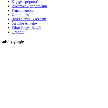
Knjige - priporočam
Povezave - priporočam
Prijavi napako
Utrinki misli
Bolezni misli - seznam
Številke Angelov
Zdravljenje s števili
Orgoniti
ads by google