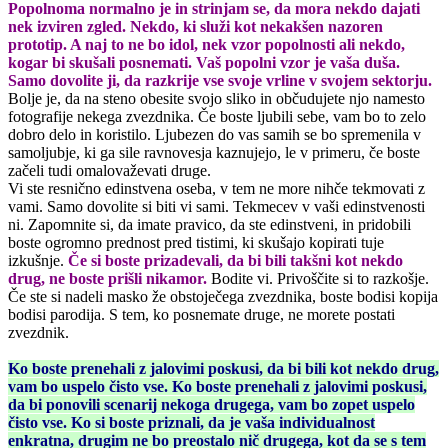
Popolnoma normalno je in strinjam se, da mora nekdo dajati
nek izviren zgled. Nekdo, ki služi kot nekakšen nazoren
prototip. A naj to ne bo idol, nek vzor popolnosti ali nekdo,
kogar bi skušali posnemati. Vaš popolni vzor je vaša duša.
Samo dovolite ji, da razkrije vse svoje vrline v svojem sektorju.
Bolje je, da na steno obesite svojo sliko in občudujete njo namesto
fotografije nekega zvezdnika. Če boste ljubili sebe, vam bo to zelo
dobro delo in koristilo. Ljubezen do vas samih se bo spremenila v
samoljubje, ki ga sile ravnovesja kaznujejo, le v primeru, če boste
začeli tudi omalovaževati druge.
Vi ste resnično edinstvena oseba, v tem ne more nihče tekmovati z
vami. Samo dovolite si biti vi sami. Tekmecev v vaši edinstvenosti
ni. Zapomnite si, da imate pravico, da ste edinstveni, in pridobili
boste ogromno prednost pred tistimi, ki skušajo kopirati tuje
izkušnje.
Če si boste prizadevali, da bi bili takšni kot nekdo
drug, ne boste prišli nikamor.
Bodite vi. Privoščite si to razkošje.
Če ste si nadeli masko že obstoječega zvezdnika, boste bodisi kopija
bodisi parodija. S tem, ko posnemate druge, ne morete postati
zvezdnik.
Ko boste prenehali z jalovimi poskusi, da bi bili kot nekdo drug,
vam bo uspelo čisto vse. Ko boste prenehali z jalovimi poskusi,
da bi ponovili scenarij nekoga drugega, vam bo zopet uspelo
čisto vse. Ko si boste priznali, da je vaša individualnost
enkratna, drugim ne bo preostalo nič drugega, kot da se s tem