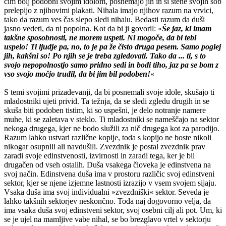
čim bolj podobni svojim idolom, posnemajo jih in si stene svojih sob
prelepijo z njihovimi plakati. Nihala imajo njihov razum na vrvici,
tako da razum ves čas slepo sledi nihalu. Bedasti razum da duši
jasno vedeti, da ni popolna. Kot da bi ji govoril: »
Še jaz, ki imam
takšne sposobnosti, ne morem uspeti. Ni mogoče, da bi tebi
uspelo! Ti ljudje pa, no, to je pa že čisto druga pesem. Samo poglej
jih, kakšni so! Po njih se je treba zgledovati. Tako da ... ti, s to
svojo nepopolnostjo samo pridno sedi in bodi tiho, jaz pa se bom z
vso svojo močjo trudil, da bi jim bil podoben!
«
S temi svojimi prizadevanji, da bi posnemali svoje idole, skušajo ti
mladostniki ujeti privid. Ta težnja, da se sledi zgledu drugih in se
skuša biti podoben tistim, ki so uspešni, je delo notranje namere
muhe, ki se zaletava v steklo. Ti mladostniki se nameščajo na sektor
nekoga drugega, kjer ne bodo služili za nič drugega kot za parodijo.
Razum lahko ustvari različne kopije, toda s kopijo ne boste nikoli
nikogar osupnili ali navdušili. Zvezdnik je postal zvezdnik prav
zaradi svoje edinstvenosti, izvirnosti in zaradi tega, ker je bil
drugačen od vseh ostalih. Duša vsakega človeka je edinstvena na
svoj način. Edinstvena duša ima v prostoru različic svoj edinstveni
sektor, kjer se njene izjemne lastnosti izrazijo v vsem svojem sijaju.
Vsaka duša ima svoj individualni »zvezdniški« sektor. Seveda je
lahko takšnih sektorjev neskončno. Toda naj dogovorno velja, da
ima vsaka duša svoj edinstveni sektor, svoj osebni cilj ali pot. Um, ki
se je ujel na mamljive vabe nihal, se bo brezglavo vrtel v sektorju