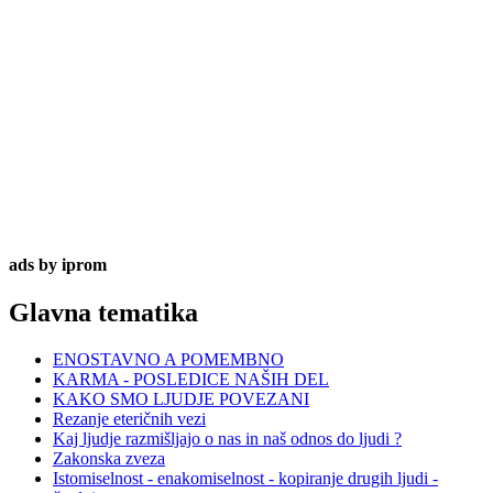
ads by iprom
Glavna tematika
ENOSTAVNO A POMEMBNO
KARMA - POSLEDICE NAŠIH DEL
KAKO SMO LJUDJE POVEZANI
Rezanje eteričnih vezi
Kaj ljudje razmišljajo o nas in naš odnos do ljudi ?
Zakonska zveza
Istomiselnost - enakomiselnost - kopiranje drugih ljudi -