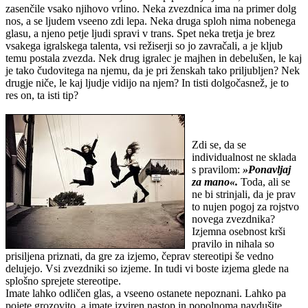
zasenčile vsako njihovo vrlino. Neka zvezdnica ima na primer dolg
nos, a se ljudem vseeno zdi lepa. Neka druga sploh nima nobenega
glasu, a njeno petje ljudi spravi v trans. Spet neka tretja je brez
vsakega igralskega talenta, vsi režiserji so jo zavračali, a je kljub
temu postala zvezda. Nek drug igralec je majhen in debelušen, le kaj
je tako čudovitega na njemu, da je pri ženskah tako priljubljen? Nek
drugje niče, le kaj ljudje vidijo na njem? In tisti dolgočasnež, je to
res on, ta isti tip?
Zdi se, da se
individualnost ne sklada
s pravilom:
»Ponavljaj
za mano«.
Toda, ali se
ne bi strinjali, da je prav
to nujen pogoj za rojstvo
novega zvezdnika?
Izjemna osebnost krši
pravilo in nihala so
prisiljena priznati, da gre za izjemo, čeprav stereotipi še vedno
delujejo. Vsi zvezdniki so izjeme. In tudi vi boste izjema glede na
splošno sprejete stereotipe.
Imate lahko odličen glas, a vseeno ostanete nepoznani. Lahko pa
pojete grozovito, a imate izviren nastop in popolnoma navdušite